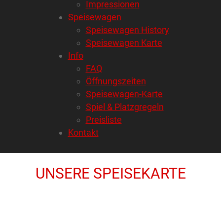
Impressionen
Speisewagen
Speisewagen History
Speisewagen Karte
Info
FAQ
Öffnungszeiten
Speisewagen-Karte
Spiel & Platzgregeln
Preisliste
Kontakt
UNSERE SPEISEKARTE