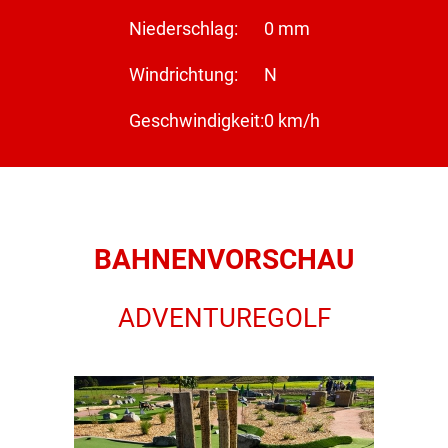
Niederschlag:
0 mm
Windrichtung:
N
Geschwindigkeit:
0 km/h
BAHNENVORSCHAU
ADVENTUREGOLF